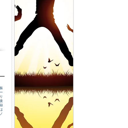
。
振
ー
り
後
録
は
ノ