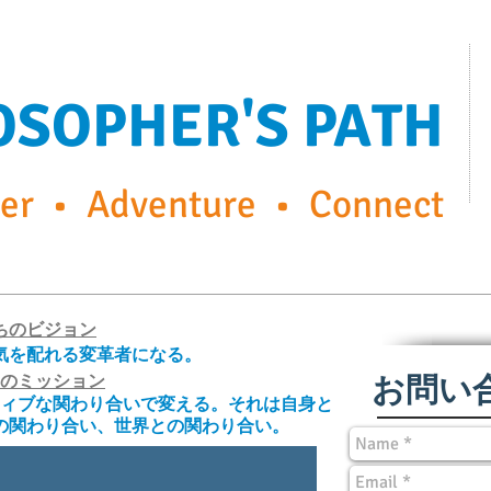
OSOPHER'S PATH
r • Adventure • Connect
ps
FP Enrichment Programs
Capturing the moment
ち​のビジョン
気を配れる変革者になる。​
のミッション
お問い
ィブな関わり合いで変える。​それは自身と
の関わり合い、世界との関わり合い。​