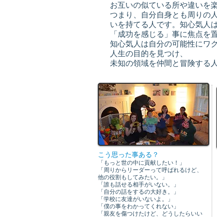
お互いの似ている所や違いを
つまり、自分自身とも周りの
いを持てる人です。知心気人
「成功を感じる」事に焦点を
知心気人は自分の可能性にワ
人生の目的を見つけ、
未知の領域を仲間と冒険する
こう思った事ある？
「もっと世の中に貢献したい！」
「周りからリーダーって呼ばれるけど、
他の役割もしてみたい。」
「誰も話せる相手がいない。」
「自分の話をするの大好き。」
「学校に友達がいないよ。」
「僕の事をわかってくれない」
「親友を傷つけたけど、どうしたらいい