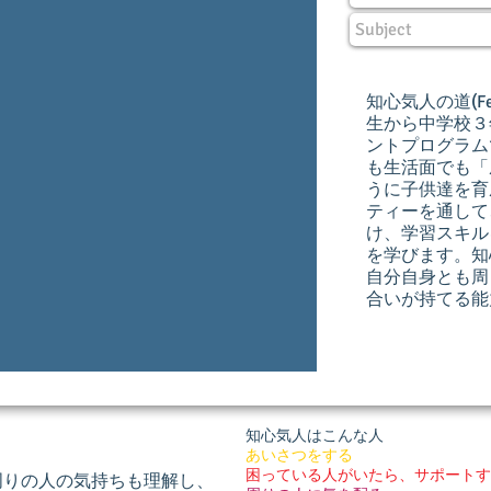
知心気人の道(Feel
生から中学校３
ントプログラム
も生活面でも「
うに子供達を育
ティーを通して
け、学習スキル
を学びます。知
自分自身とも周
合いが持てる能
知心気人はこんな人
あいさつをする
困っている人がいたら、サポートす
周りの人の気持ちも理解し、