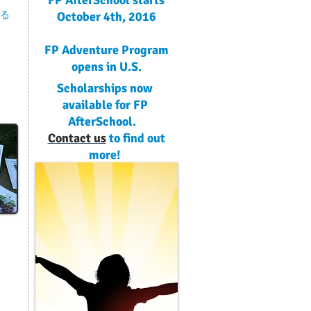
FP AfterSchool starts
る
October 4th, 2016
FP Adventure Program
opens in U.S.
Scholarships now
available for FP
AfterSchool.
Contact us
to find out
more!