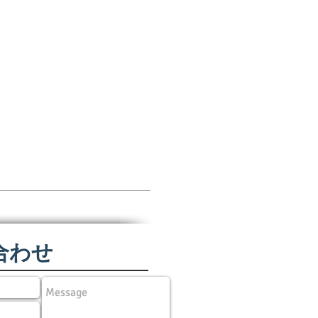
Scholarships Available
Make a donation
About Us
More
合わせ