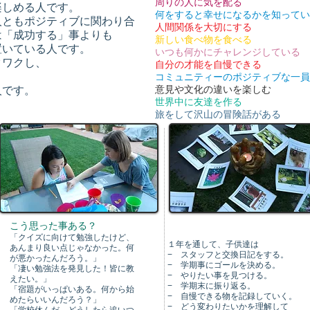
周りの人に気を配る
楽しめる人です。
何をすると幸せになるかを知ってい
人ともポジティブに関わり合
人間関係を大切にする
は「成功する」事よりも
新しい食べ物を食べる
置いている人です。
いつも何かにチャレンジしている
クワクし、
自分の才能を自慢できる
コミュニティーのポジティブな一員
人です。
意見や文化の違いを楽しむ
世界中に友達を作る
旅をして沢山の冒険話がある
こう思った事ある？
「クイズに向けて勉強したけど、
１年を通して、子供達は
あんまり良い点じゃなかった。何
− スタッフと交換日記をする。
が悪かったんだろう。」
− 学期事にゴールを決める。
「凄い勉強法を発見した！皆に教
− やりたい事を見つける。
えたい。」
− 学期末に振り返る。
「宿題がいっぱいある。何から始
− 自慢できる物を記録していく。
めたらいいんだろう？」
− どう変わりたいかを理解して