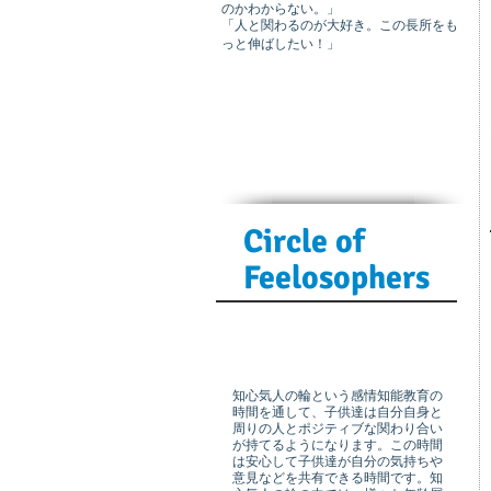
のかわからない。」
「人と関わるのが大好き。この長所をも
っと伸ばしたい！」
Circle of
Feelosophers
知心気人の輪という感情知能教育の
時間を通して、子供達は自分自身と
周りの人とポジティブな関わり合い
が持てるようになります。この時間
は安心して子供達が自分の気持ちや
意見などを共有できる時間です。知