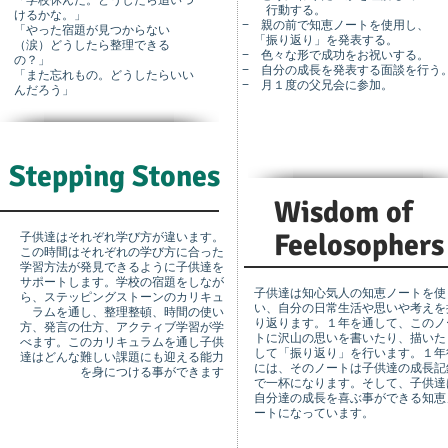
「学校休んだ。どうしたら追いつ
行動する。
けるかな。」
− 親の前で知恵ノートを使用し、
「やった宿題が見つからない
「振り返り」を発表する。
（涙）どうしたら整理できる
− 色々な形で成功をお祝いする。
の？」
− 自分の成長を発表する面談を行う
「また忘れもの。どうしたらいい
− 月１度の父兄会に参加。
んだろう」
Steppin
g Stones
Wisdom of
Feelosophers
子供達はそれぞれ学び方が違います。
この時間はそれぞれの学び方に合った
学習方法が発見できるように子供達を
サポートします。学校の宿題をしなが
子供達は知心気人の知恵ノートを使
ら、ステッピングストーンのカリキュ
い、自分の日常生活や思いや考えを
ラムを通し、整理整頓、時間の使い
り返ります。１年を通して、このノ
方、発言の仕方、アクティブ学習が学
トに沢山の思いを書いたり、描いた
べます。このカリキュラムを通し子供
して「振り返り」を行います。１年
達はどんな難しい課題にも迎える能力
には、そのノートは子供達の成長記
を身につける事ができます
で一杯になります。そして、子供達
自分達の成長を喜ぶ事ができる知恵
ートになっています。